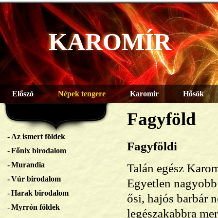
KAROMÍR
Előszó
Népek tengere
Karomir
Hősök
Fagyföld
Az ismert földek
Fagyföldi
Főnix birodalom
Murandia
Talán egész Karom
Vúr birodalom
Egyetlen nagyobb t
Harak birodalom
ősi, hajós barbár 
Myrrón földek
legészakabbra mer