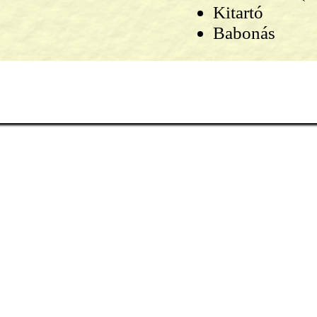
Kitartó
Babonás