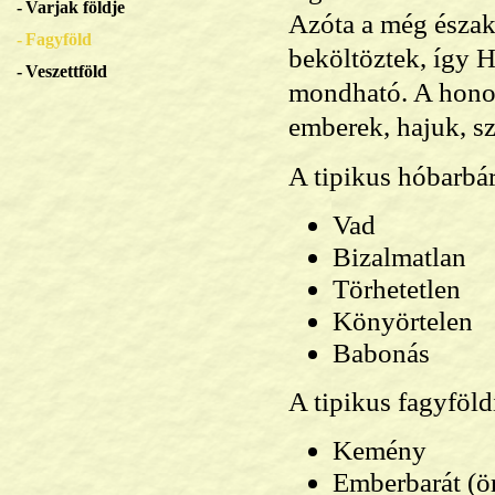
Varjak földje
Azóta a még északa
Fagyföld
beköltöztek, így H
Veszettföld
mondható. A honos 
emberek, hajuk, s
A tipikus hóbarbár
Vad
Bizalmatlan
Törhetetlen
Könyörtelen
Babonás
A tipikus fagyföldi
Kemény
Emberbarát (ö