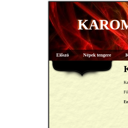
KARO
Előszó
Népek tengere
K
K
Ka
Fő
E