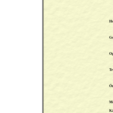
Ho
Go
Og
Tr
Ór
M
Ká