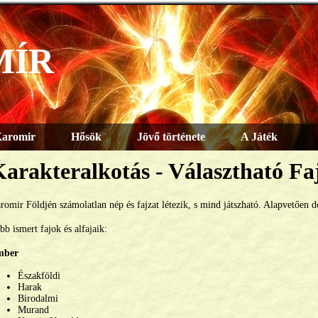
MÍR
aromir
Hősök
Jövő története
A Játék
arakteralkotás - Választható Fa
romir Földjén számolatlan nép és fajzat létezik, s mind játszható. Alapvetően d
bb ismert fajok és alfajaik:
mber
Északföldi
Harak
Birodalmi
Murand