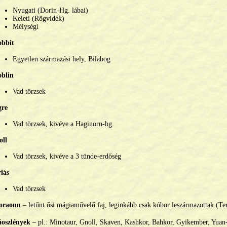
Nyugati (Dorin-Hg. lábai)
Keleti (Rögvidék)
Mélységi
bbit
Egyetlen származási hely, Bilabog
blin
Vad törzsek
re
Vad törzsek, kivéve a Haginorn-hg.
oll
Vad törzsek, kivéve a 3 tünde-erdőség
iás
Vad törzsek
oraonn
– letűnt ősi mágiaművelő faj, leginkább csak kóbor leszármazottak (T
oszlények
– pl.: Minotaur, Gnoll, Skaven, Kashkor, Bahkor, Gyikember, Yuan-