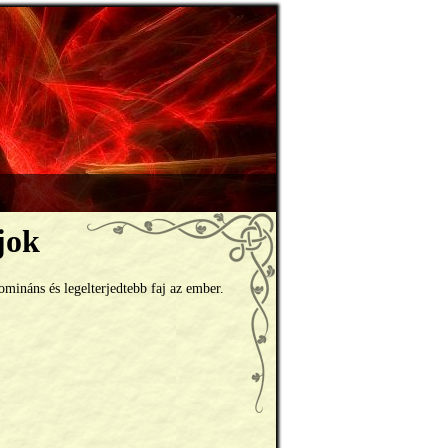
jok
omináns és legelterjedtebb faj az ember.