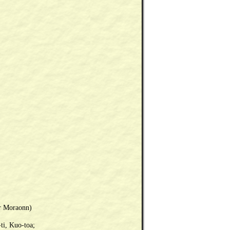
er Moraonn)
ti, Kuo-toa;