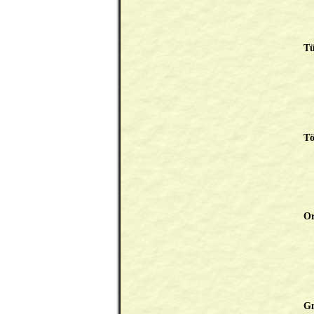
Tü
Tö
O
Gn