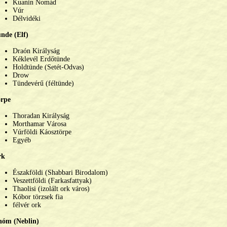
Kuanin Nomád
Vúr
Délvidéki
nde (Elf)
Draón Királyság
Kéklevél Erdőtünde
Holdtünde (Setét-Odvas)
Drow
Tündevérű (féltünde)
rpe
Thoradan Királyság
Morthamar Városa
Vúrföldi Káosztörpe
Egyéb
rk
Északföldi (Shabbari Birodalom)
Veszettföldi (Farkasfattyak)
Thaolisi (izolált ork város)
Kóbor törzsek fia
félvér ork
óm (Neblin)