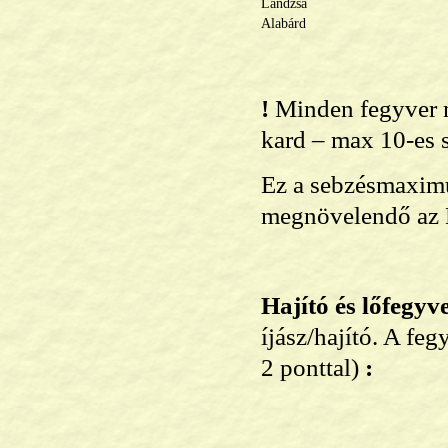
Lándzsa
Alabárd
!
Minden fegyver 
kard – max 10-es s
Ez a sebzésmaximu
megnövelendő az E
Hajító és lőfegy
íjász/hajító. A fe
2 ponttal)
: