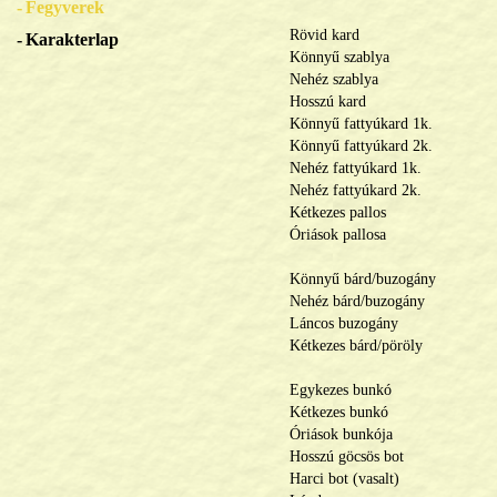
Fegyverek
Rövid kard
Karakterlap
Könnyű szablya
Nehéz szablya
Hosszú kard
Könnyű fattyúkard 1k.
Könnyű fattyúkard 2k.
Nehéz fattyúkard 1k.
Nehéz fattyúkard 2k.
Kétkezes pallos
Óriások pallosa
Könnyű bárd/buzogány
Nehéz bárd/buzogány
Láncos buzogány
Kétkezes bárd/pöröly
Egykezes bunkó
Kétkezes bunkó
Óriások bunkója
Hosszú göcsös bot
Harci bot (vasalt)