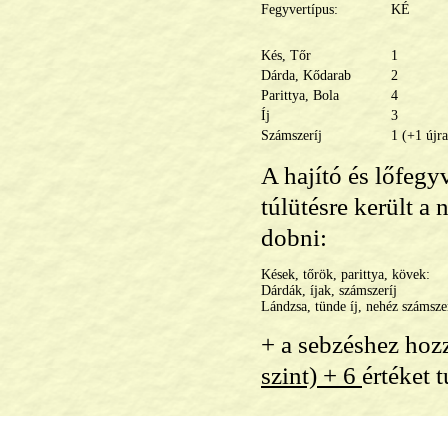
Fegyvertípus:
KÉ
Kés, Tőr
1
Dárda, Kődarab
2
Parittya, Bola
4
Íj
3
Számszeríj
1 (+1 újra
A hajító és lőfegy
túlütésre került a
dobni:
Kések, tőrök, parittya, kövek:
Dárdák, íjak, számszeríj
Lándzsa, tünde íj, nehéz számsze
+ a sebzéshez hozz
szint) + 6
értéket 