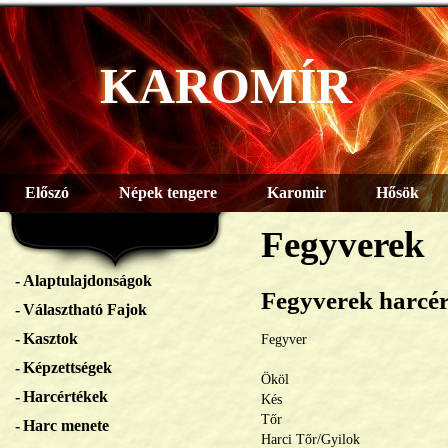
KAROMÍR
Előszó
Népek tengere
Karomir
Hősök
Fegyverek
Alaptulajdonságok
Fegyverek harcér
Választható Fajok
Kasztok
Fegyver
Képzettségek
Ököl
Harcértékek
Kés
Tőr
Harc menete
Harci Tőr/Gyilok